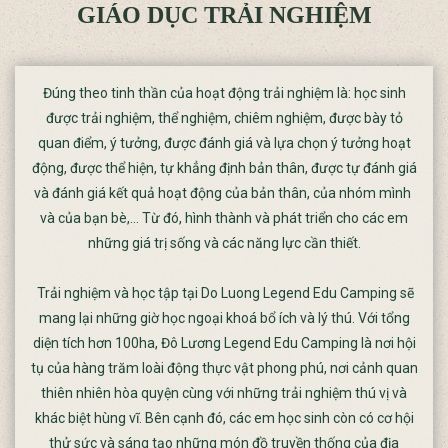
GIÁO DỤC TRẢI NGHIỆM
Đúng theo tinh thần của hoạt động trải nghiệm là: học sinh
được trải nghiệm, thể nghiệm, chiêm nghiệm, được bày tỏ
quan điểm, ý tưởng, được đánh giá và lựa chọn ý tưởng hoạt
động, được thể hiện, tự khẳng định bản thân, được tự đánh giá
và đánh giá kết quả hoạt động của bản thân, của nhóm mình
và của bạn bè,… Từ đó, hình thành và phát triển cho các em
những giá trị sống và các năng lực cần thiết.
Trải nghiệm và học tập tại Do Luong Legend Edu Camping sẽ
mang lại những giờ học ngoại khoá bổ ích và lý thú. Với tổng
diện tích hơn 100ha, Đô Lương Legend Edu Camping là nơi hội
tụ của hàng trăm loài động thực vật phong phú, nơi cảnh quan
thiên nhiên hòa quyện cùng với những trải nghiệm thú vị và
khác biệt hùng vĩ. Bên cạnh đó, các em học sinh còn có cơ hội
thử sức và sáng tạo những món đồ truyền thống của địa