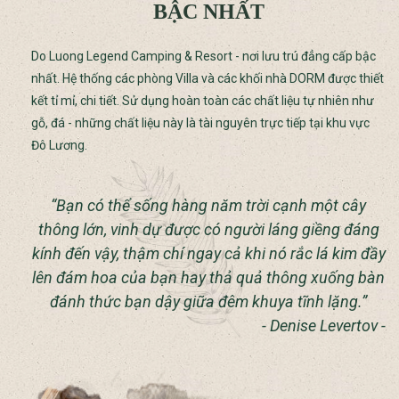
BẬC NHẤT
Do Luong Legend Camping & Resort - nơi lưu trú đẳng cấp bậc
nhất. Hệ thống các phòng Villa và các khối nhà DORM được thiết
kết tỉ mỉ, chi tiết. Sử dụng hoàn toàn các chất liệu tự nhiên như
gỗ, đá - những chất liệu này là tài nguyên trực tiếp tại khu vực
Đô Lương.
“Bạn có thể sống hàng năm trời cạnh một cây
thông lớn, vinh dự được có người láng giềng đáng
kính đến vậy, thậm chí ngay cả khi nó rắc lá kim đầy
lên đám hoa của bạn hay thả quả thông xuống bàn
đánh thức bạn dậy giữa đêm khuya tĩnh lặng.”
- Denise Levertov -