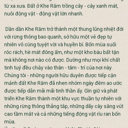
từ xa xưa. Đất ở Khe Răm trồng cây - cây xanh mát,
nuôi động vật - động vật lớn nhanh.
Dần dần Khe Răm trở thành một thung lũng nhiệt đới
với rừng thông bao quanh, sở hữu một vẻ đẹp tự
nhiên vô cùng tuyệt vời và huyền bí. Bốn mùa suối
róc rách, hè mát đông ấm, như một kho báu bất tận
mà không nơi nào có được. Dường như mọi khí chất
tinh tuý đều chảy vào thân - tâm - trí của nơi này.
Chúng tôi - những người hữu duyên được tiếp cận
mảnh đất Khe Răm đã nhen nhóm ngày đêm ao ước
được tiếp dẫn mãi mãi tinh thần ấy. Gìn giữ và phát
triển Khe Răm thành một khu vực thuần tự nhiên với
những rừng thông thẳng tắp, những dãy cây săng vút
cao tầm mắt và cả những tiếng động vật ríu ran bốn
mùa.