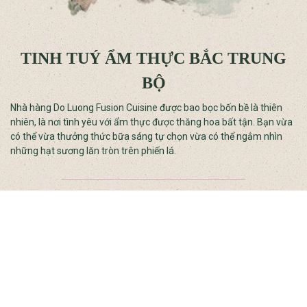
TINH TUÝ ẨM THỰC BẮC TRUNG
BỘ
Nhà hàng Do Luong Fusion Cuisine được bao bọc bốn bề là thiên
nhiên, là nơi tình yêu với ẩm thực được thăng hoa bất tận. Bạn vừa
có thể vừa thưởng thức bữa sáng tự chọn vừa có thể ngắm nhìn
những hạt sương lăn tròn trên phiến lá.
KHÔNG GIAN GIÁO DỤC TRẢI
NGHIỆM ĐỘC ĐÁO
Trải nghiệm và học tập tại Do Luong Legend Edu Camping sẽ mang
lại những giờ học ngoại khoá bổ ích và lý thú. Với tổng diện tích hơn
100ha, Đô Lương Legend Edu Camping là nơi hội tụ của hàng trăm