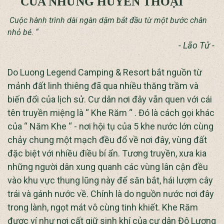
CỦA NHỮNG HUYỀN THOẠI
Cuộc hành trình dài ngàn dặm bắt đầu từ một bước chân
nhỏ bé. “
- Lão Tử -
Do Luong Legend Camping & Resort bắt nguồn từ
mảnh đất linh thiêng đã qua nhiều thăng trầm và
biến đổi của lịch sử. Cư dân nơi đây vẫn quen với cái
tên truyền miệng là “ Khe Răm “ . Đó là cách gọi khác
của “ Năm Khe “ - nơi hội tụ của 5 khe nước lớn cùng
chảy chung một mạch đều đổ về nơi đây, vùng đất
đặc biệt với nhiều điều bí ẩn. Tương truyền, xưa kia
những người dân xung quanh các vùng lân cận đều
vào khu vực thung lũng này để săn bắt, hái lượm cây
trái và gánh nước về. Chính là do nguồn nước nơi đây
trong lành, ngọt mát vô cùng tinh khiết. Khe Răm
được ví như nơi cất giữ sinh khí của cư dân Đô Lương