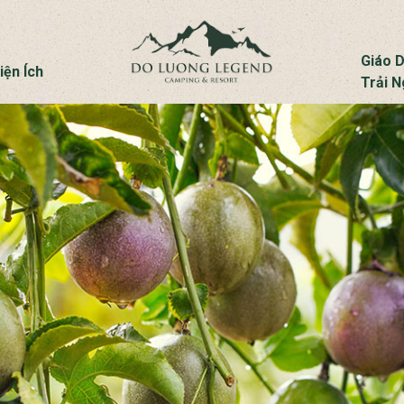
Giáo 
iện Ích
Trải 