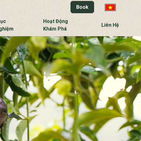
Book
Dục
Hoạt Động
Liên Hệ
Nghiệm
Khám Phá